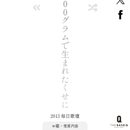
０
０
グ
ラ
ム
で
生
ま
れ
た
く
せ
に
2013 毎日歌壇
お題・受賞内容