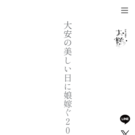
大
安
の
美
し
い
日
に
娘
嫁
ぐ
２
０